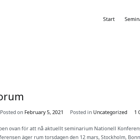
Start
Semin
forum
er WordPress site
orum
Posted on
February 5, 2021
Posted in
Uncategorized
1 
pen ovan för att nå aktuellt seminarium Nationell Konferen
erensen äger rum torsdagen den 12 mars, Stockholm, Bonn