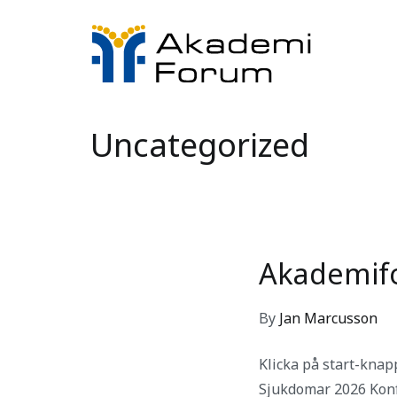
Skip
to
content
Akademi
Just anoth
Uncategorized
Akademif
By
Jan Marcusson
Klicka på start-knap
Sjukdomar 2026 Konf