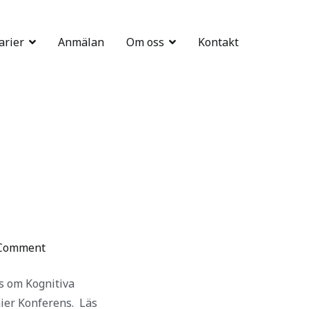
arier
Anmälan
Om oss
Kontakt
on
Comment
Akademiforum
s om Kognitiva
ier Konferens. Läs