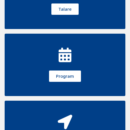
Talare
Program