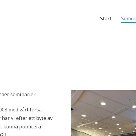
Start
Semin
forum
er WordPress site
under seminarier
008 med vårt försa
har vi efter ett byte av
t kunna publicera
021.