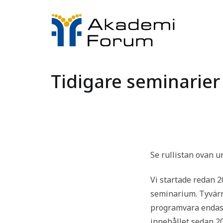
Akademi
Just anoth
Tidigare seminarier
Se rullistan ovan 
Vi startade redan 2
seminarium. Tyvärr 
programvara endas
innehållet sedan 2