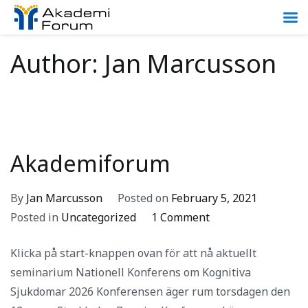
Skip
Author:
Jan Marcusson
to
content
Akademiforum
By
Jan Marcusson
Posted on
February 5, 2021
on
Posted in
Uncategorized
1 Comment
Akademiforum
Klicka på start-knappen ovan för att nå aktuellt
seminarium Nationell Konferens om Kognitiva
Sjukdomar 2026 Konferensen äger rum torsdagen den