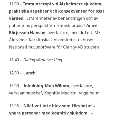
11:00
–
Immunterapi vid Alzheimers sjukdom,
praktiska aspekter och konsekvenser för oss i
vården.
Erfarenheter av behandlingen och av
patientens perspektiv i klinisk praxis?
Anne
Börjesson Hanson
, överläkare, med dr,
FoU, ME
Åldrande,
Karolinska Universitetssjukhuset.
Nationell huvudprövare för Clarity-AD studien.
11:40 –
Dialog vårdutveckling
12:00 –
Lunch
13:00 –
Inledning
.
Moa Wibom
, överläkare,
verksamhetschef, Kognitiv Medicin, Ängelholm
13:05 –
När livet inte blev som förväntat –
yngre personer med kognitiv sjukdom.
–